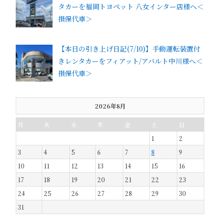
タカーを福岡トヨペット 八女インター店様へ＜
損保代車＞
【本日の引き上げ日記(7/10)】手動運転装置付
きレンタカーをフィアット/アバルト中川様へ＜
損保代車＞
2026年8月
月
火
水
木
金
土
日
1
2
3
4
5
6
7
8
9
10
11
12
13
14
15
16
17
18
19
20
21
22
23
24
25
26
27
28
29
30
31