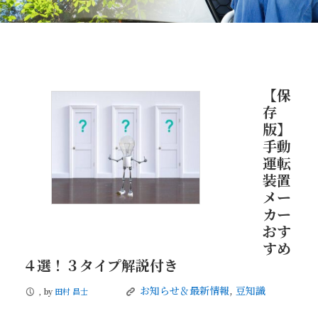
【保
存
版】
手動
運転
装置
メー
カー
おす
すめ
４選！３タイプ解説付き
お知らせ＆最新情報
,
豆知識
, by
田村 昌士
P
K