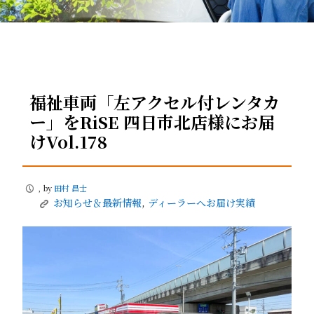
福祉車両「左アクセル付レンタカ
ー」をRiSE 四日市北店様にお届
けVol.178
, by
田村 昌士
P
お知らせ＆最新情報
,
ディーラーへお届け実績
K