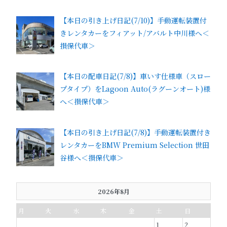
【本日の引き上げ日記(7/10)】手動運転装置付
きレンタカーをフィアット/アバルト中川様へ＜
損保代車＞
【本日の配車日記(7/8)】車いす仕様車（スロー
プタイプ）をLagoon Auto(ラグーンオート)様
へ＜損保代車＞
【本日の引き上げ日記(7/8)】手動運転装置付き
レンタカーをBMW Premium Selection 世田
谷様へ＜損保代車＞
2026年8月
月
火
水
木
金
土
日
1
2