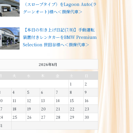
（スロープタイプ）をLagoon Auto(ラ
グーンオート)様へ＜損保代車＞
【本日の引き上げ日記(7/8)】手動運転
装置付きレンタカーをBMW Premium
Selection 世田谷様へ＜損保代車＞
2026年8月
月
火
水
木
金
土
日
1
2
3
4
5
6
7
8
9
10
11
12
13
14
15
16
17
18
19
20
21
22
23
24
25
26
27
28
29
30
31