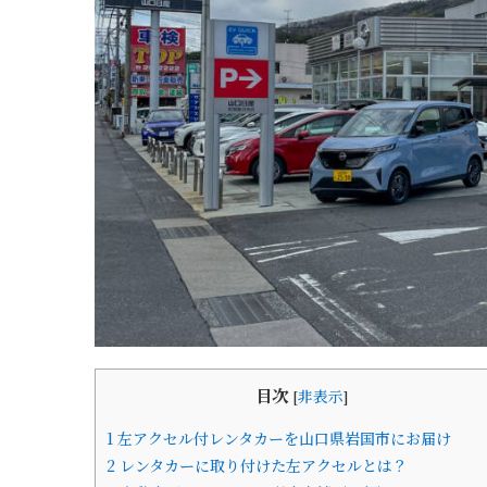
目次
[
非表示
]
1
左アクセル付レンタカーを山口県岩国市にお届け
2
レンタカーに取り付けた左アクセルとは？