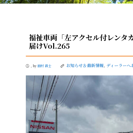
福祉車両「左アクセル付レンタカ
届けVol.265
お知らせ＆最新情報
,
ディーラーへ
, by
田村 昌士
P
K