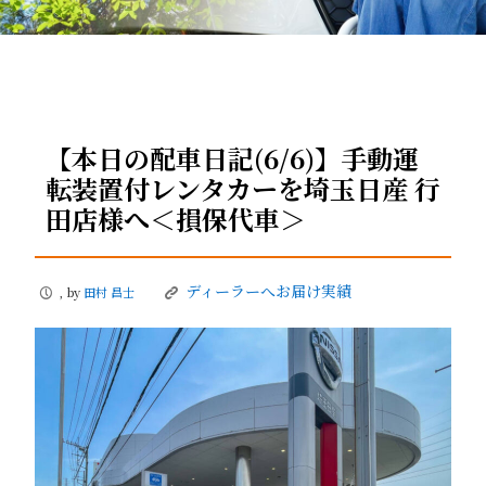
【本日の配車日記(6/6)】手動運
転装置付レンタカーを埼玉日産 行
田店様へ＜損保代車＞
ディーラーへお届け実績
, by
田村 昌士
P
K