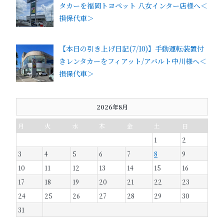
タカーを福岡トヨペット 八女インター店様へ＜
損保代車＞
【本日の引き上げ日記(7/10)】手動運転装置付
きレンタカーをフィアット/アバルト中川様へ＜
損保代車＞
2026年8月
月
火
水
木
金
土
日
1
2
3
4
5
6
7
8
9
10
11
12
13
14
15
16
17
18
19
20
21
22
23
24
25
26
27
28
29
30
31