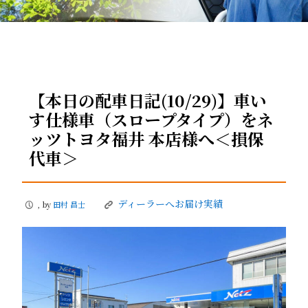
【本日の配車日記(10/29)】車い
す仕様車（スロープタイプ）をネ
ッツトヨタ福井 本店様へ＜損保
代車＞
ディーラーへお届け実績
, by
田村 昌士
P
K