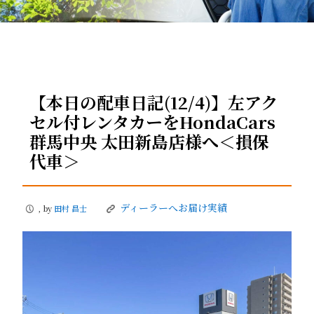
【本日の配車日記(12/4)】左アク
セル付レンタカーをHondaCars
群馬中央 太田新島店様へ＜損保
代車＞
ディーラーへお届け実績
, by
田村 昌士
P
K