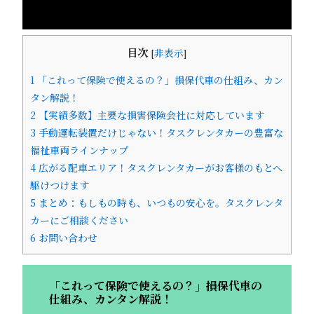
目次
[
非表示
]
1
「これって保険で使えるの？」損保代車の仕組み、カン
タン解説！
2
【実績多数】主要な損害保険会社に対応しています
3
手動運転装置だけじゃない！タスクレンタカーの豊富な
福祉車両ラインナップ
4
広がる配車エリア！タスクレンタカーがお客様のもとへ
駆けつけます
5
まとめ：もしもの時も、いつもの安心を。タスクレンタ
カーにご相談ください
6
お問い合わせ
「これって保険で使えるの？」損保代車の
仕組み、カンタン解説！