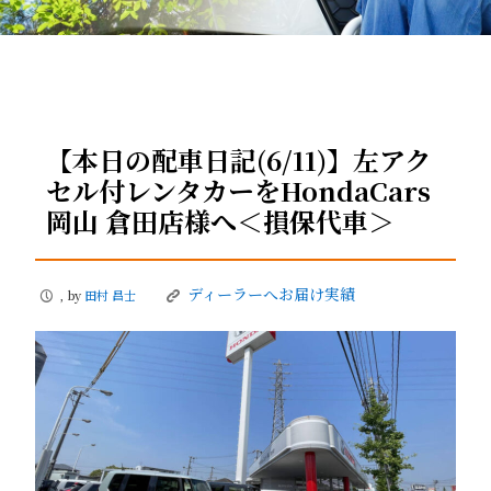
【本日の配車日記(6/11)】左アク
セル付レンタカーをHondaCars
岡山 倉田店様へ＜損保代車＞
ディーラーへお届け実績
, by
田村 昌士
P
K