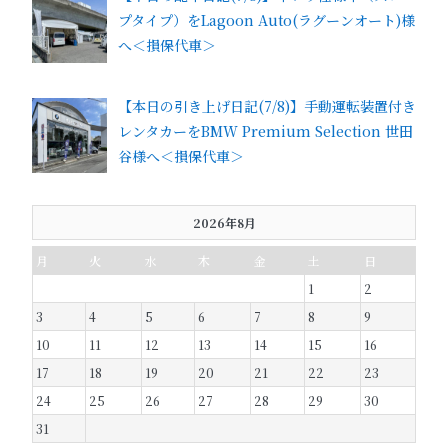
プタイプ）をLagoon Auto(ラグーンオート)様
へ＜損保代車＞
【本日の引き上げ日記(7/8)】手動運転装置付き
レンタカーをBMW Premium Selection 世田
谷様へ＜損保代車＞
2026年8月
月
火
水
木
金
土
日
1
2
3
4
5
6
7
8
9
10
11
12
13
14
15
16
17
18
19
20
21
22
23
24
25
26
27
28
29
30
31