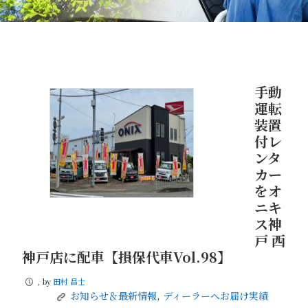
手動
運転
装置
付レ
ンタ
カー
をオ
ニキ
ス神
戸 西
神戸店に配車【損保代車Vol.98】
, by
田村 昌士
P
お知らせ＆最新情報
,
ディーラーへお届け実績
K