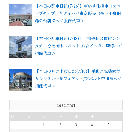
【本日の配車日記(7/26)】車いす仕様車（スロ
ープタイプ）をダイハツ東京販売 Dモール町田
藤の台店様へ＜損保代車＞
【本日の配車日記(7/18)】手動運転装置付レン
タカーを福岡トヨペット 八女インター店様へ＜
損保代車＞
【本日の引き上げ日記(7/10)】手動運転装置付
きレンタカーをフィアット/アバルト中川様へ＜
損保代車＞
2022年6月
月
火
水
木
金
土
日
1
2
3
4
5