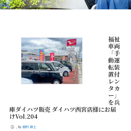
福祉
車両
「手
動運
転装
置付
レン
タカ
ー」
を兵
庫ダイハツ販売 ダイハツ西宮店様にお届
けVol.204
, by
田村 昌士
P