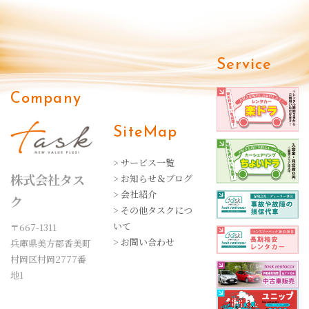
Service
Company
SiteMap
> サービス一覧
株式会社タス
> お知らせ＆ブログ
> 会社紹介
ク
> その他タスクにつ
いて
〒667-1311
> お問い合わせ
兵庫県美方郡香美町
村岡区村岡2777番
地1