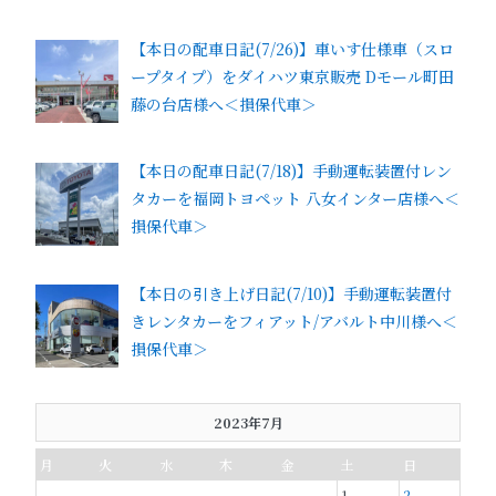
【本日の配車日記(7/26)】車いす仕様車（スロ
ープタイプ）をダイハツ東京販売 Dモール町田
藤の台店様へ＜損保代車＞
【本日の配車日記(7/18)】手動運転装置付レン
タカーを福岡トヨペット 八女インター店様へ＜
損保代車＞
【本日の引き上げ日記(7/10)】手動運転装置付
きレンタカーをフィアット/アバルト中川様へ＜
損保代車＞
2023年7月
月
火
水
木
金
土
日
1
2