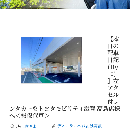
【本
日の
配車
日記
(10/
10)
】左
アク
セル
付レ
ンタカーをトヨタモビリティ滋賀 高島店様
へ＜損保代車＞
ディーラーへお届け実績
, by
田村 昌士
P
K